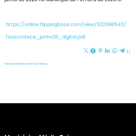
https://online.flippingbook.com/view/532598540/
fzzacontece_junho26_digital.pdf
FaLang translation system by Faboba