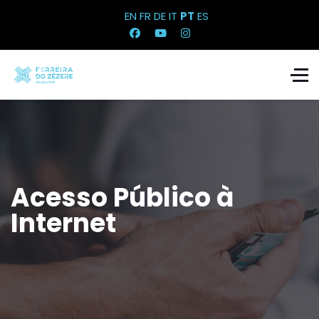
EN
FR
DE
IT
PT
ES
Acesso Público à
Internet