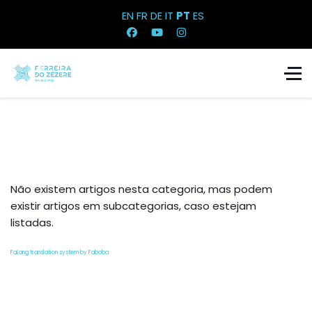
EN
FR
DE
IT
PT
ES
Não existem artigos nesta categoria, mas podem
existir artigos em subcategorias, caso estejam
listadas.
FaLang translation system by Faboba