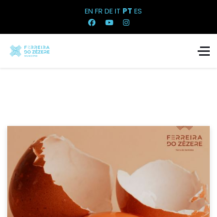
EN
FR
DE
IT
PT
ES