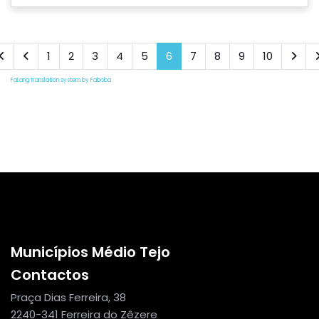
1
2
3
4
5
6
7
8
9
10
FaLang translation system by Faboba
Municípios Médio Tejo
Contactos
Praça Dias Ferreira, 38
2240-341 Ferreira do Zêzere