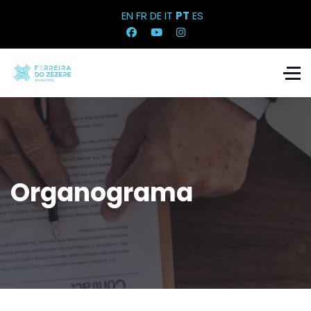
EN
FR
DE
IT
PT
ES
Organograma