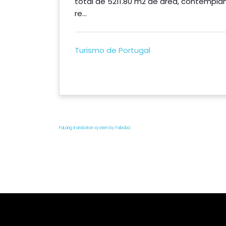
total de 5211.80 m2 de área, contempl
re...
Turismo de Portugal
FaLang translation system by Faboba