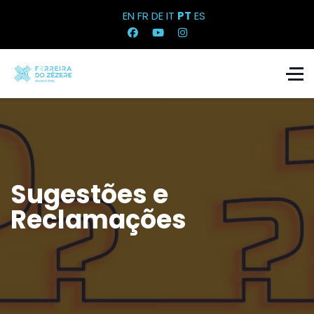
EN
FR
DE
IT
PT
ES
Sugestões e
Reclamações