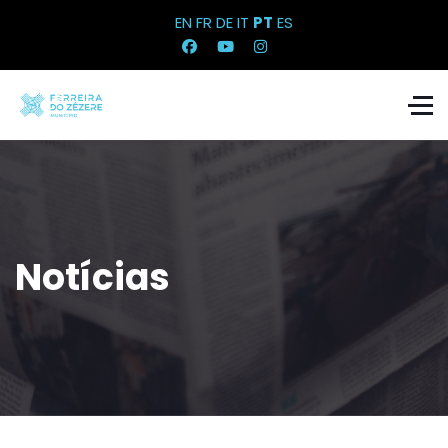
EN
FR
DE
IT
PT
ES
Notícias