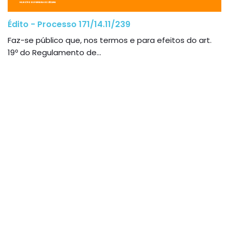
Édito - Processo 171/14.11/239
Faz-se público que, nos termos e para efeitos do art.
19º do Regulamento de...
Municípios Médio Tejo
Contactos
Praça Dias Ferreira, 38
2240-341 Ferreira do Zêzere