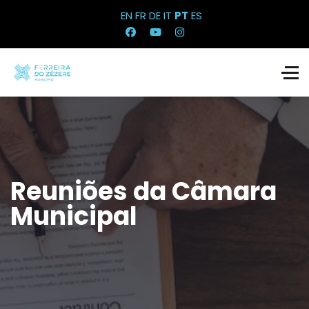
EN
FR
DE
IT
PT
ES
Reuniões da Câmara
Municipal