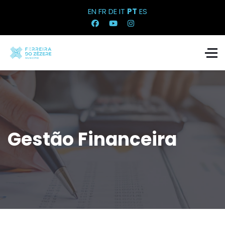
EN
FR
DE
IT
PT
ES
Gestão Financeira