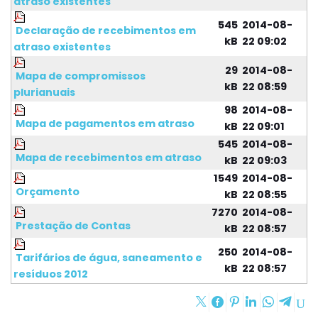
atraso existentes
545
2014-08-
Declaração de recebimentos em
kB
22 09:02
atraso existentes
29
2014-08-
Mapa de compromissos
kB
22 08:59
plurianuais
98
2014-08-
Mapa de pagamentos em atraso
kB
22 09:01
545
2014-08-
Mapa de recebimentos em atraso
kB
22 09:03
1549
2014-08-
Orçamento
kB
22 08:55
7270
2014-08-
Prestação de Contas
kB
22 08:57
250
2014-08-
Tarifários de água, saneamento e
kB
22 08:57
resíduos 2012