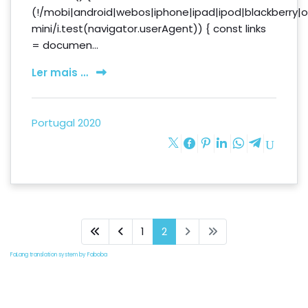
(!/mobi|android|webos|iphone|ipad|ipod|blackberry|
mini/i.test(navigator.userAgent)) { const links
= documen...
Ler mais …
Portugal 2020
1
2
FaLang translation system by Faboba