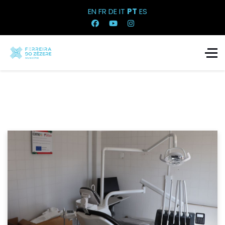
EN
FR
DE
IT
PT
ES