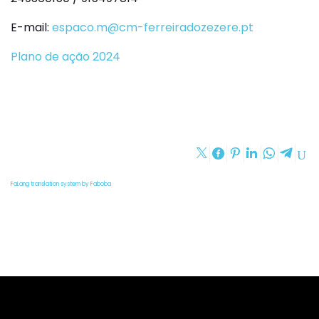
E-mail:
espaco.m@cm-ferreiradozezere.pt
Plano de ação 2024
FaLang translation system by Faboba