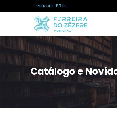
EN
FR
DE
IT
PT
ES
Catálogo e Novid