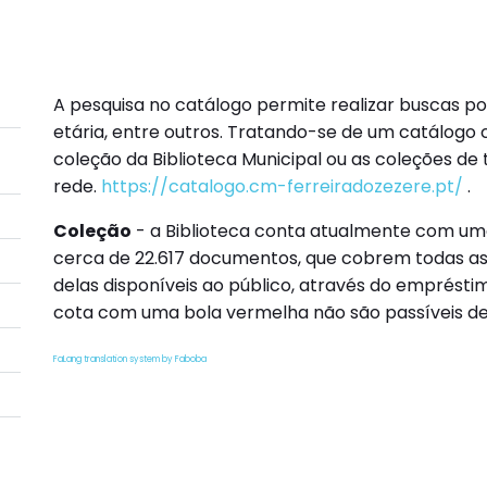
A pesquisa no catálogo permite realizar buscas por 
etária, entre outros. Tratando-se de um catálogo 
coleção da Biblioteca Municipal ou as coleções de 
rede.
https://catalogo.cm-ferreiradozezere.pt/
.
Coleção
- a Biblioteca conta atualmente com uma
cerca de 22.617 documentos, que cobrem todas as
delas disponíveis ao público, através do empréstim
cota com uma bola vermelha não são passíveis d
FaLang translation system by Faboba