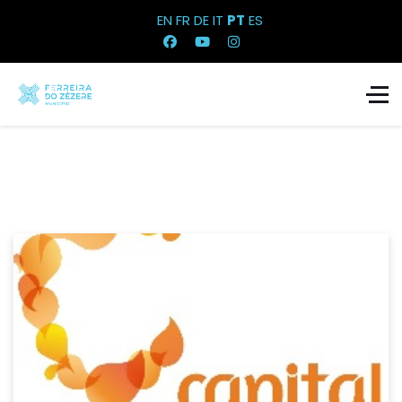
EN
FR
DE
IT
PT
ES