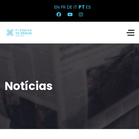
EN
FR
DE
IT
PT
ES
Notícias