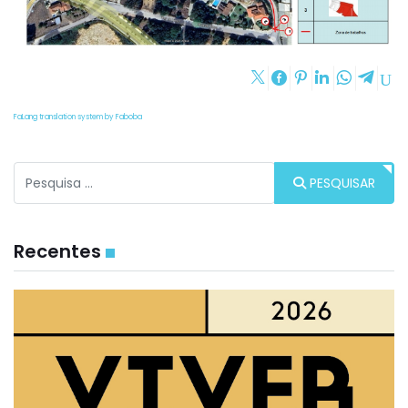
FaLang translation system by Faboba
Procurar
PESQUISAR
Recentes