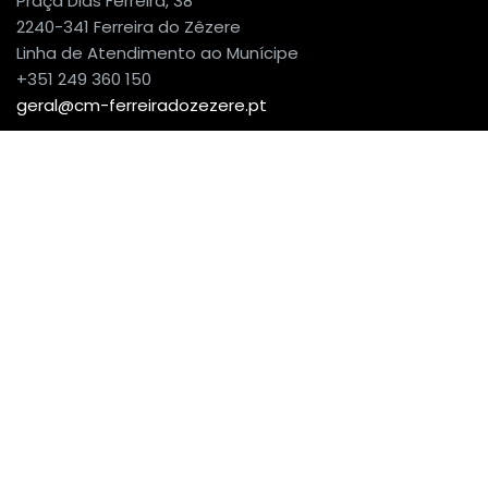
Praça Dias Ferreira, 38
2240-341 Ferreira do Zêzere
Linha de Atendimento ao Munícipe
+351 249 360 150
geral@cm-ferreiradozezere.pt
Política de privacidade e cookies
Termos e condições
Acessibilidade
Localização