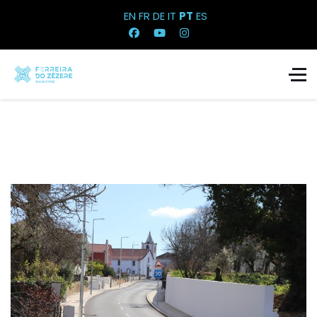
EN
FR
DE
IT
PT
ES