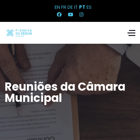
EN
FR
DE
IT
PT
ES
Reuniões da Câmara
Municipal