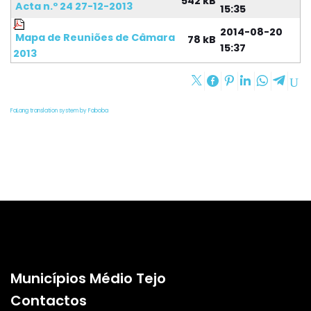
542 kB
Acta n.º 24 27-12-2013
15:35
2014-08-20
Mapa de Reuniões de Câmara
78 kB
15:37
2013
FaLang translation system by Faboba
Municípios Médio Tejo
Contactos