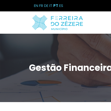
EN
FR
DE
IT
PT
ES
Gestão Financeir