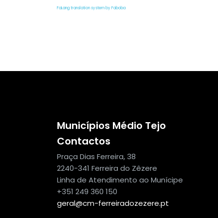
FaLang translation system by Faboba
Municípios Médio Tejo
Contactos
Praça Dias Ferreira, 38
2240-341 Ferreira do Zêzere
Linha de Atendimento ao Munícipe
+351 249 360 150
geral@cm-ferreiradozezere.pt