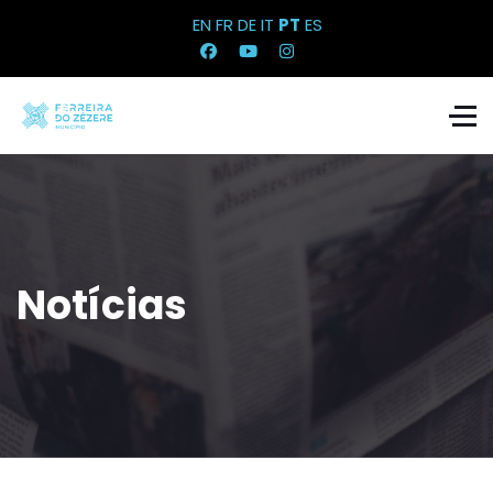
EN
FR
DE
IT
PT
ES
Notícias