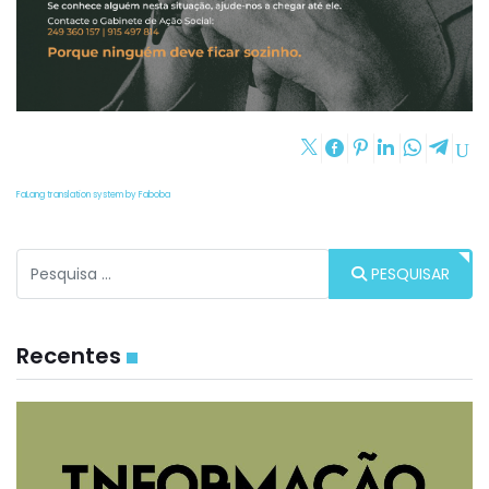
FaLang translation system by Faboba
Procurar
PESQUISAR
Recentes