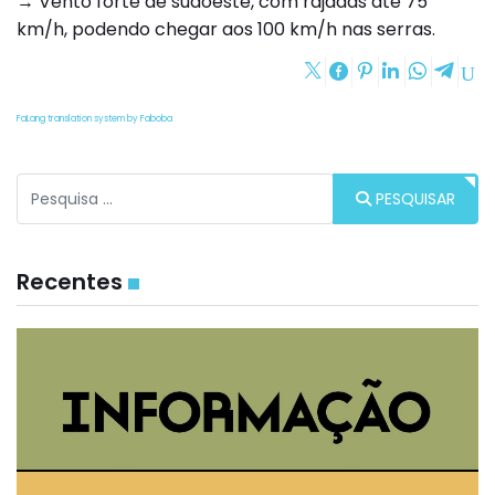
→ Vento forte de sudoeste, com rajadas até 75
km/h, podendo chegar aos 100 km/h nas serras.
FaLang translation system by Faboba
Procurar
PESQUISAR
Recentes