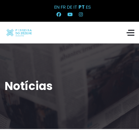
EN
FR
DE
IT
PT
ES
Notícias