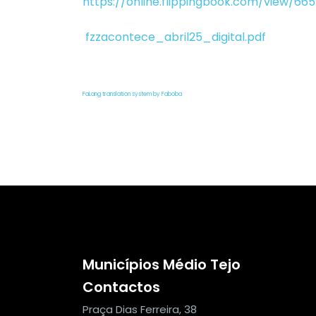
https://online.flippingbook.com/view/66
fzzacontece_abril25_digital.pdf
FaLang translation system by Faboba
Municípios Médio Tejo
Contactos
Praça Dias Ferreira, 38