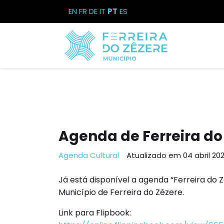
EN
FR
DE
IT
PT
ES
Agenda de Ferreira do
Agenda Cultural
Atualizado em 04 abril 20
Já está disponível a agenda “Ferreira do
Município de Ferreira do Zêzere.
Link para Flipbook: