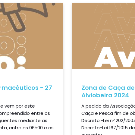
armacêuticos - 27
Zona de Caça de 
Alviobeira 2024
re vem por este
A pedido da Associação
compreendido entre os
Caça e Pesca fim de ob
equentes mediante as
Decreto.-Lei nº 202/200
ta, entre as 06h00 e as
Decreto-Lei 167/2015 de 
que refer...