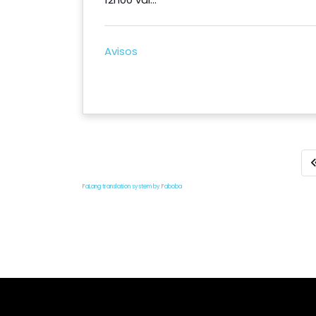
Avisos
FaLang translation system by Faboba